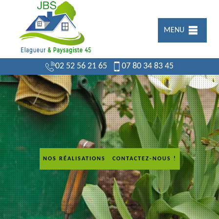
MENU
02 52 56 21 65
07 80 34 83 45
NOS RÉALISATIONS
CONTACTEZ-NOUS !