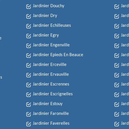
Jardinier Douchy
Jard
Jardinier Dry
Jard
Jardinier Echilleuses
Jard
Jardinier Egry
Jard
e
Jardinier Engenville
Jard
Jardinier Epieds En Beauce
Jard
Jardinier Erceville
Jard
Jardinier Ervauville
Jard
is
Jardinier Escrennes
Jard
Jardinier Escrignelles
Jard
Jardinier Estouy
Jard
Jardinier Faronville
Jard
Jardinier Faverelles
Jard