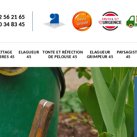
2 56 21 65
0 34 83 45
TTAGE
ELAGUEUR
TONTE ET RÉFECTION
ELAGUEUR
PAYSAGIS
BRES 45
45
DE PELOUSE 45
GRIMPEUR 45
45