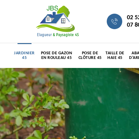
02 5
07 8
JARDINIER
POSE DE GAZON
POSE DE
TAILLE DE
ABA
45
EN ROULEAU 45
CLÔTURE 45
HAIE 45
D'AR