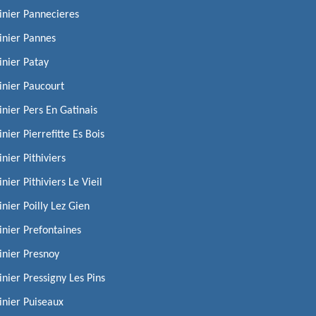
inier Pannecieres
inier Pannes
inier Patay
inier Paucourt
inier Pers En Gatinais
inier Pierrefitte Es Bois
inier Pithiviers
inier Pithiviers Le Vieil
inier Poilly Lez Gien
inier Prefontaines
inier Presnoy
inier Pressigny Les Pins
inier Puiseaux