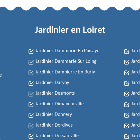
Jardinier en Loiret
Jardinier Dammarie En Puisaye
Jard
Jardinier Dammarie Sur Loing
Jard
Jardinier Dampierre En Burly
Jard
e
Jardinier Darvoy
Jard
Jardinier Desmonts
Jard
Jardinier Dimancheville
Jar
Jardinier Donnery
Jard
Jardinier Dordives
Jard
Jardinier Dossainville
Jard
e