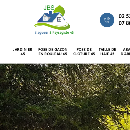
02 5
07 8
JARDINIER
POSE DE GAZON
POSE DE
TAILLE DE
ABA
45
EN ROULEAU 45
CLÔTURE 45
HAIE 45
D'AR