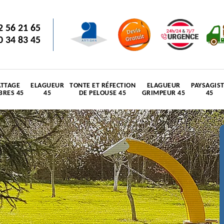
2 56 21 65
0 34 83 45
TTAGE
ELAGUEUR
TONTE ET RÉFECTION
ELAGUEUR
PAYSAGIS
BRES 45
45
DE PELOUSE 45
GRIMPEUR 45
45