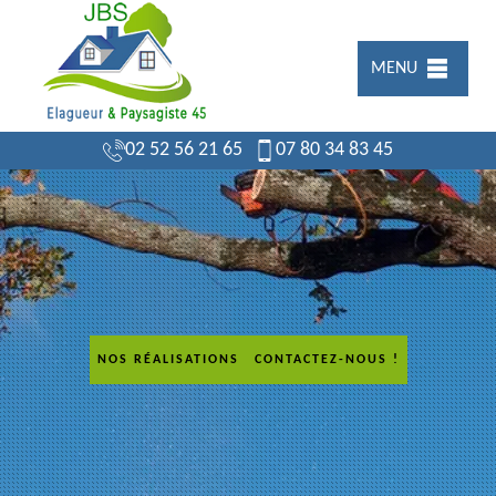
MENU
02 52 56 21 65
07 80 34 83 45
NOS RÉALISATIONS
CONTACTEZ-NOUS !