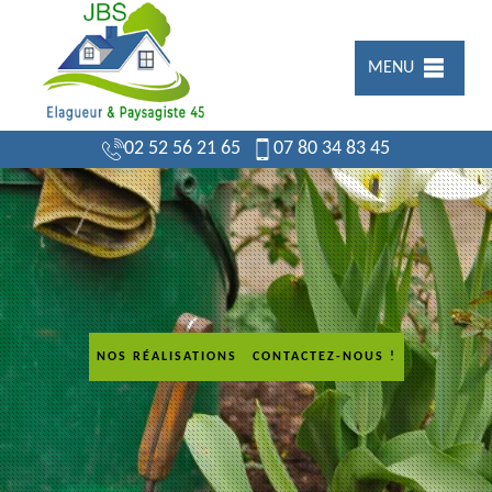
MENU
02 52 56 21 65
07 80 34 83 45
NOS RÉALISATIONS
CONTACTEZ-NOUS !