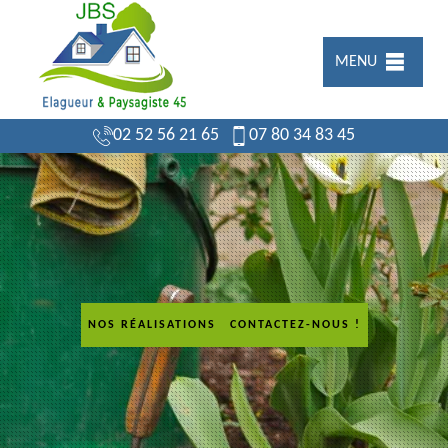
MENU
02 52 56 21 65
07 80 34 83 45
NOS RÉALISATIONS
CONTACTEZ-NOUS !