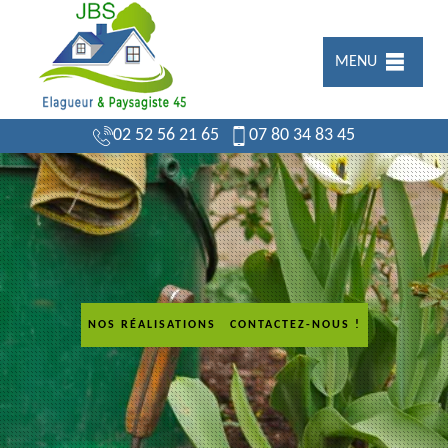
MENU
02 52 56 21 65
07 80 34 83 45
NOS RÉALISATIONS
CONTACTEZ-NOUS !