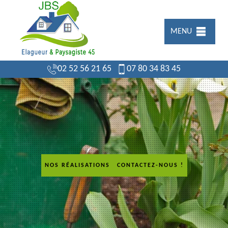
MENU
02 52 56 21 65
07 80 34 83 45
NOS RÉALISATIONS
CONTACTEZ-NOUS !