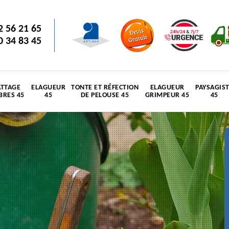
2 56 21 65
0 34 83 45
TTAGE
ELAGUEUR
TONTE ET RÉFECTION
ELAGUEUR
PAYSAGIS
BRES 45
45
DE PELOUSE 45
GRIMPEUR 45
45