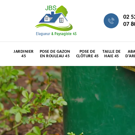
02 5
07 8
JARDINIER
POSE DE GAZON
POSE DE
TAILLE DE
ABA
45
EN ROULEAU 45
CLÔTURE 45
HAIE 45
D'AR