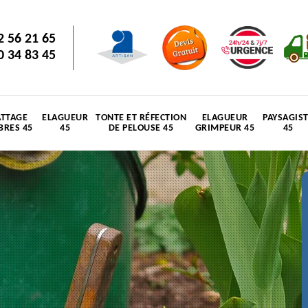
2 56 21 65
0 34 83 45
TTAGE
ELAGUEUR
TONTE ET RÉFECTION
ELAGUEUR
PAYSAGIS
BRES 45
45
DE PELOUSE 45
GRIMPEUR 45
45