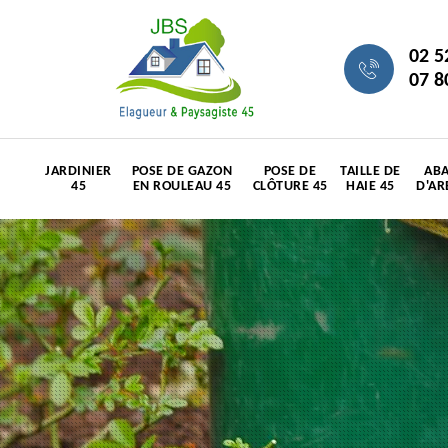
02 5
07 8
JARDINIER
POSE DE GAZON
POSE DE
TAILLE DE
ABA
45
EN ROULEAU 45
CLÔTURE 45
HAIE 45
D'AR