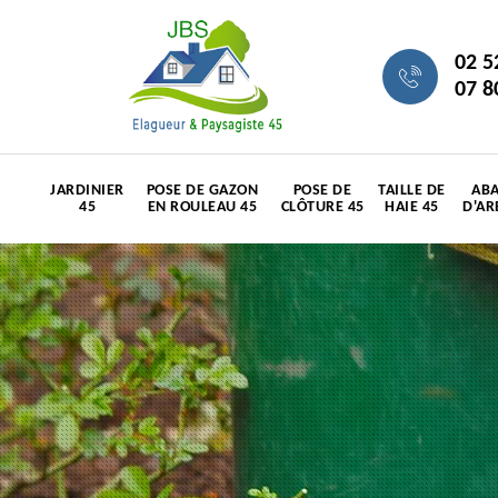
02 5
07 8
JARDINIER
POSE DE GAZON
POSE DE
TAILLE DE
ABA
45
EN ROULEAU 45
CLÔTURE 45
HAIE 45
D'AR