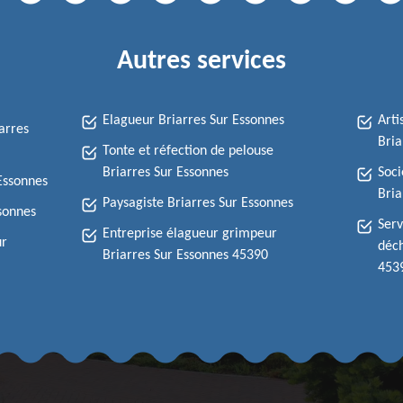
Autres services
Elagueur Briarres Sur Essonnes
Arti
arres
Bria
Tonte et réfection de pelouse
Briarres Sur Essonnes
Soci
 Essonnes
Bria
Paysagiste Briarres Sur Essonnes
ssonnes
Serv
Entreprise élagueur grimpeur
ur
déch
Briarres Sur Essonnes 45390
453