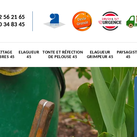
2 56 21 65
0 34 83 45
TTAGE
ELAGUEUR
TONTE ET RÉFECTION
ELAGUEUR
PAYSAGIS
BRES 45
45
DE PELOUSE 45
GRIMPEUR 45
45