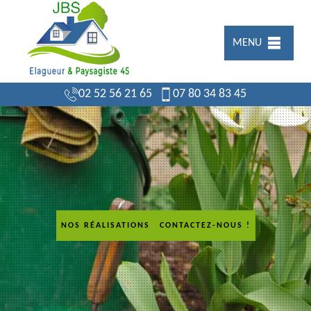
MENU
02 52 56 21 65
07 80 34 83 45
NOS RÉALISATIONS
CONTACTEZ-NOUS !