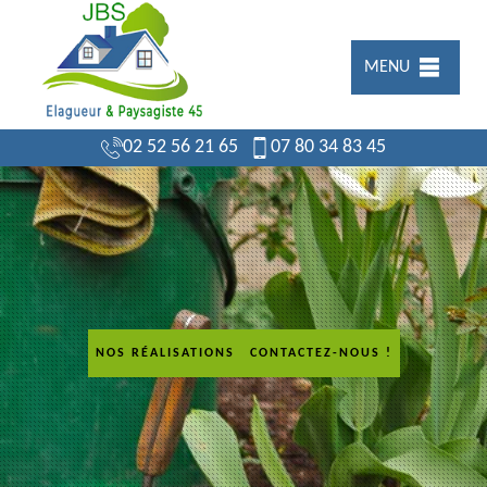
MENU
02 52 56 21 65
07 80 34 83 45
NOS RÉALISATIONS
CONTACTEZ-NOUS !