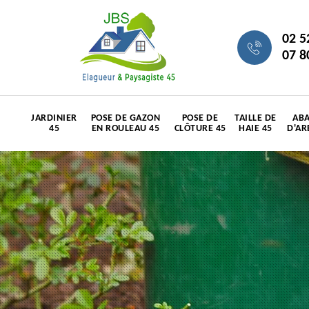
02 5
07 8
JARDINIER
POSE DE GAZON
POSE DE
TAILLE DE
ABA
45
EN ROULEAU 45
CLÔTURE 45
HAIE 45
D'AR