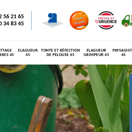
2 56 21 65
0 34 83 45
TTAGE
ELAGUEUR
TONTE ET RÉFECTION
ELAGUEUR
PAYSAGIS
BRES 45
45
DE PELOUSE 45
GRIMPEUR 45
45