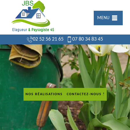
MENU
02 52 56 21 65
07 80 34 83 45
NOS RÉALISATIONS
CONTACTEZ-NOUS !