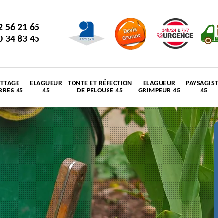
2 56 21 65
0 34 83 45
TTAGE
ELAGUEUR
TONTE ET RÉFECTION
ELAGUEUR
PAYSAGIS
BRES 45
45
DE PELOUSE 45
GRIMPEUR 45
45