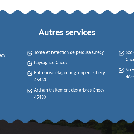
Autres services
Tonte et réfection de pelouse Checy
Soci
ecy
Che
Paysagiste Checy
Serv
Entreprise élagueur grimpeur Checy
déch
45430
Artisan traitement des arbres Checy
45430