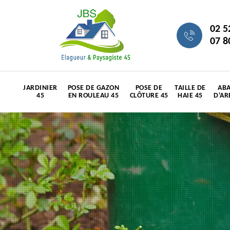
02 5
07 8
JARDINIER
POSE DE GAZON
POSE DE
TAILLE DE
ABA
45
EN ROULEAU 45
CLÔTURE 45
HAIE 45
D'AR