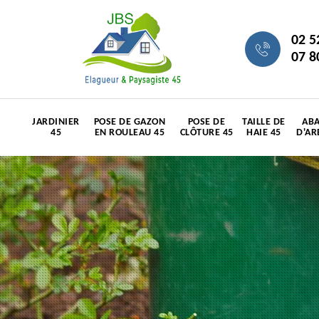
02 5
07 8
JARDINIER
POSE DE GAZON
POSE DE
TAILLE DE
ABA
45
EN ROULEAU 45
CLÔTURE 45
HAIE 45
D'AR