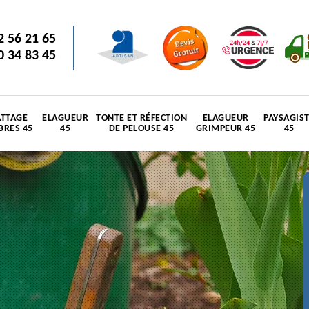
2 56 21 65
0 34 83 45
TTAGE
ELAGUEUR
TONTE ET RÉFECTION
ELAGUEUR
PAYSAGIS
BRES 45
45
DE PELOUSE 45
GRIMPEUR 45
45