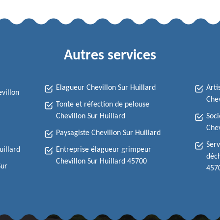
Autres services
Elagueur Chevillon Sur Huillard
Arti
villon
Chev
Tonte et réfection de pelouse
Chevillon Sur Huillard
Soci
Chev
Paysagiste Chevillon Sur Huillard
Serv
uillard
Entreprise élagueur grimpeur
déch
Chevillon Sur Huillard 45700
Sur
457