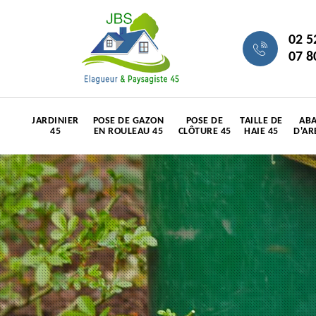
02 5
07 8
JARDINIER
POSE DE GAZON
POSE DE
TAILLE DE
ABA
45
EN ROULEAU 45
CLÔTURE 45
HAIE 45
D'AR