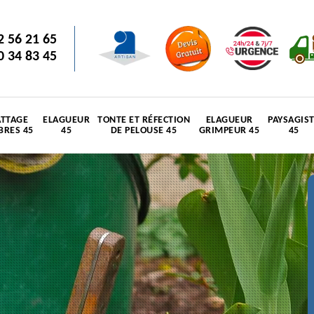
2 56 21 65
0 34 83 45
TTAGE
ELAGUEUR
TONTE ET RÉFECTION
ELAGUEUR
PAYSAGIS
BRES 45
45
DE PELOUSE 45
GRIMPEUR 45
45