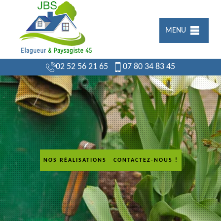
MENU
02 52 56 21 65
07 80 34 83 45
NOS RÉALISATIONS
CONTACTEZ-NOUS !