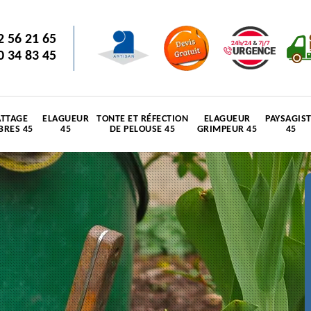
2 56 21 65
0 34 83 45
TTAGE
ELAGUEUR
TONTE ET RÉFECTION
ELAGUEUR
PAYSAGIS
BRES 45
45
DE PELOUSE 45
GRIMPEUR 45
45