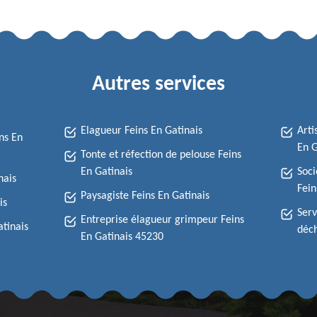
Autres services
Elagueur Feins En Gatinais
Arti
ns En
En G
Tonte et réfection de pelouse Feins
En Gatinais
Soci
nais
Fein
Paysagiste Feins En Gatinais
is
Serv
Entreprise élagueur grimpeur Feins
atinais
déch
En Gatinais 45230