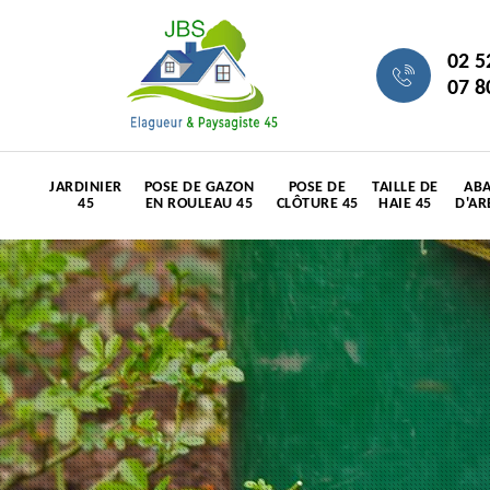
02 5
07 8
JARDINIER
POSE DE GAZON
POSE DE
TAILLE DE
ABA
45
EN ROULEAU 45
CLÔTURE 45
HAIE 45
D'AR