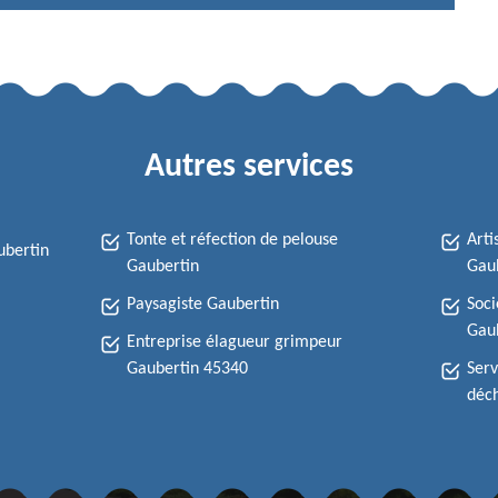
Autres services
Tonte et réfection de pelouse
Arti
ubertin
Gaubertin
Gau
Paysagiste Gaubertin
Soci
Gau
Entreprise élagueur grimpeur
Gaubertin 45340
Serv
déch