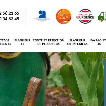
2 56 21 65
0 34 83 45
TTAGE
ELAGUEUR
TONTE ET RÉFECTION
ELAGUEUR
PAYSAGIS
BRES 45
45
DE PELOUSE 45
GRIMPEUR 45
45