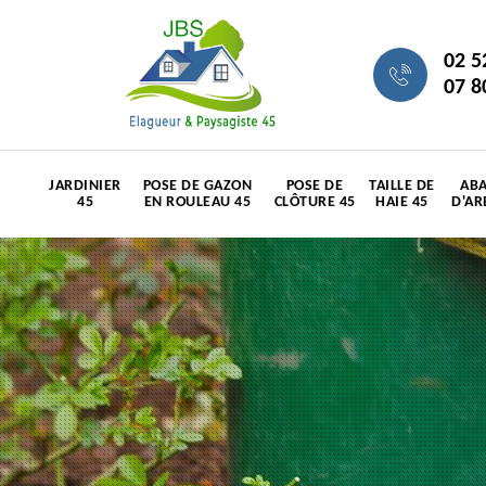
02 5
07 8
JARDINIER
POSE DE GAZON
POSE DE
TAILLE DE
ABA
45
EN ROULEAU 45
CLÔTURE 45
HAIE 45
D'AR