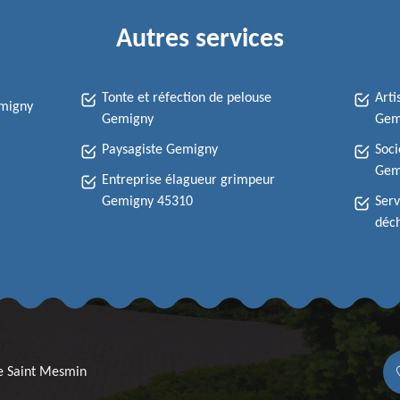
Autres services
Tonte et réfection de pelouse
Arti
emigny
Gemigny
Gem
Paysagiste Gemigny
Soci
Gem
Entreprise élagueur grimpeur
Gemigny 45310
Serv
déc
re Saint Mesmin