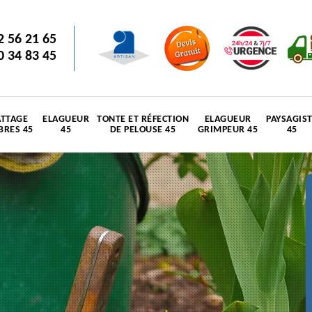
2 56 21 65
0 34 83 45
TTAGE
ELAGUEUR
TONTE ET RÉFECTION
ELAGUEUR
PAYSAGIS
BRES 45
45
DE PELOUSE 45
GRIMPEUR 45
45