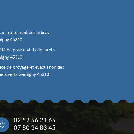
san traitement des arbres
igny 45310
été de pose d'abris de jardin
igny 45310
ice de broyage et évacuation des
hets verts Gemigny 45310
02 52 56 21 65
07 80 34 83 45