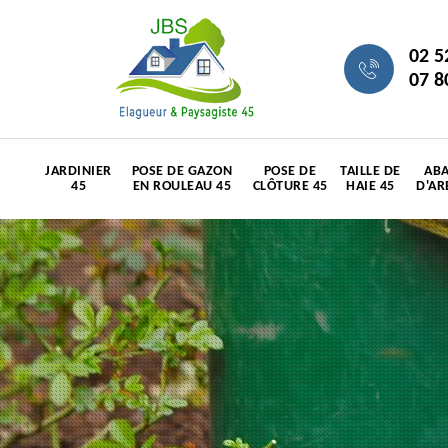
02 5
07 8
JARDINIER
POSE DE GAZON
POSE DE
TAILLE DE
ABA
45
EN ROULEAU 45
CLÔTURE 45
HAIE 45
D'AR