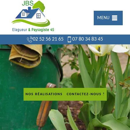
MENU
02 52 56 21 65
07 80 34 83 45
NOS RÉALISATIONS
CONTACTEZ-NOUS !