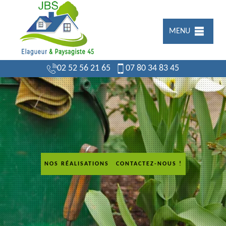
MENU
02 52 56 21 65
07 80 34 83 45
NOS RÉALISATIONS
CONTACTEZ-NOUS !