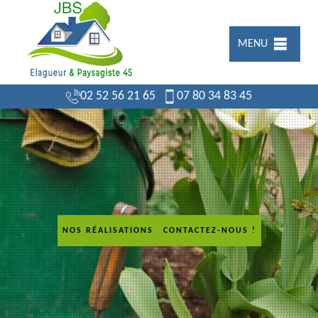
MENU
02 52 56 21 65
07 80 34 83 45
NOS RÉALISATIONS
CONTACTEZ-NOUS !