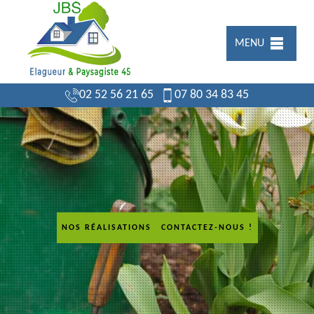
MENU
02 52 56 21 65
07 80 34 83 45
NOS RÉALISATIONS
CONTACTEZ-NOUS !