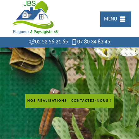
MENU
02 52 56 21 65
07 80 34 83 45
NOS RÉALISATIONS
CONTACTEZ-NOUS !