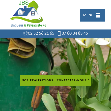
MENU
02 52 56 21 65
07 80 34 83 45
NOS RÉALISATIONS
CONTACTEZ-NOUS !