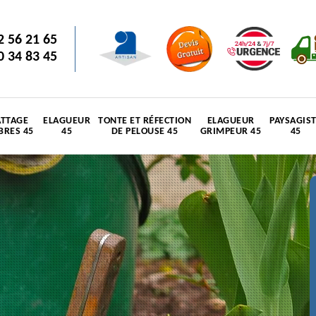
2 56 21 65
0 34 83 45
TTAGE
ELAGUEUR
TONTE ET RÉFECTION
ELAGUEUR
PAYSAGIS
BRES 45
45
DE PELOUSE 45
GRIMPEUR 45
45