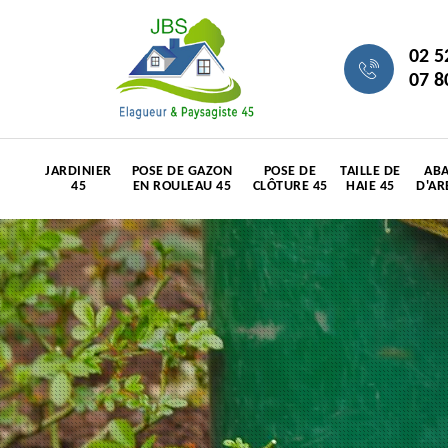
02 5
07 8
JARDINIER
POSE DE GAZON
POSE DE
TAILLE DE
ABA
45
EN ROULEAU 45
CLÔTURE 45
HAIE 45
D'AR