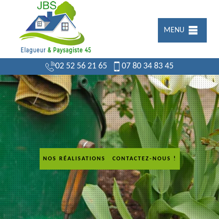
MENU
02 52 56 21 65
07 80 34 83 45
NOS RÉALISATIONS
CONTACTEZ-NOUS !