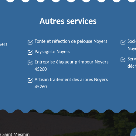
Autres services
Tonte et réfection de pelouse Noyers
Soci
yers
Noy
Paysagiste Noyers
Serv
Entreprise élagueur grimpeur Noyers
déch
45260
Artisan traitement des arbres Noyers
45260
re Saint Mesmin