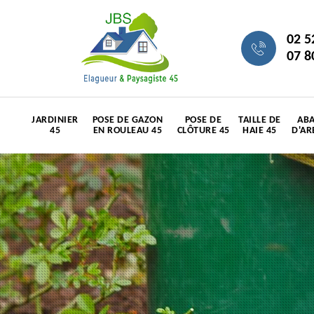
02 5
07 8
JARDINIER
POSE DE GAZON
POSE DE
TAILLE DE
ABA
45
EN ROULEAU 45
CLÔTURE 45
HAIE 45
D'AR