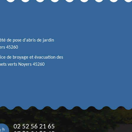
été de pose d'abris de jardin
ers 45260
ice de broyage et évacuation des
ets verts Noyers 45260
02 52 56 21 65