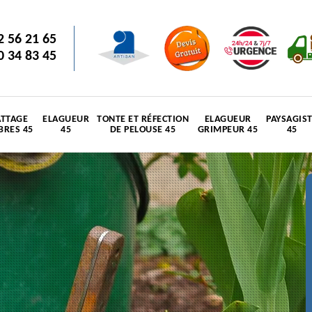
2 56 21 65
0 34 83 45
TTAGE
ELAGUEUR
TONTE ET RÉFECTION
ELAGUEUR
PAYSAGIS
BRES 45
45
DE PELOUSE 45
GRIMPEUR 45
45