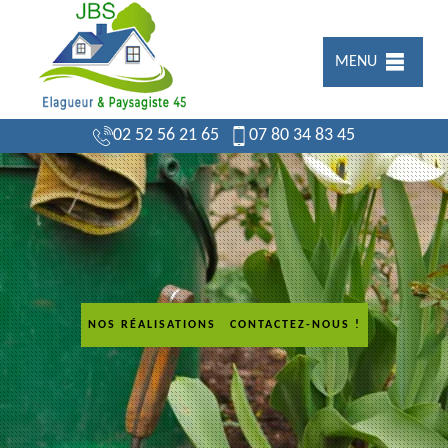
MENU
02 52 56 21 65
07 80 34 83 45
NOS RÉALISATIONS
CONTACTEZ-NOUS !