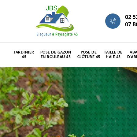
02 5
07 8
JARDINIER
POSE DE GAZON
POSE DE
TAILLE DE
ABA
45
EN ROULEAU 45
CLÔTURE 45
HAIE 45
D'AR