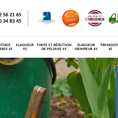
2 56 21 65
0 34 83 45
TTAGE
ELAGUEUR
TONTE ET RÉFECTION
ELAGUEUR
PAYSAGIS
BRES 45
45
DE PELOUSE 45
GRIMPEUR 45
45