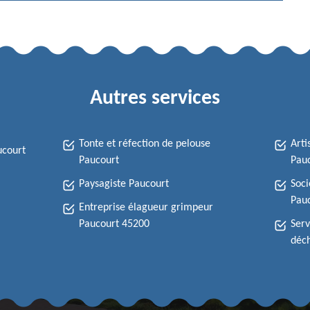
Autres services
Tonte et réfection de pelouse
Arti
ucourt
Paucourt
Pau
Paysagiste Paucourt
Soci
Pau
Entreprise élagueur grimpeur
Paucourt 45200
Serv
déch