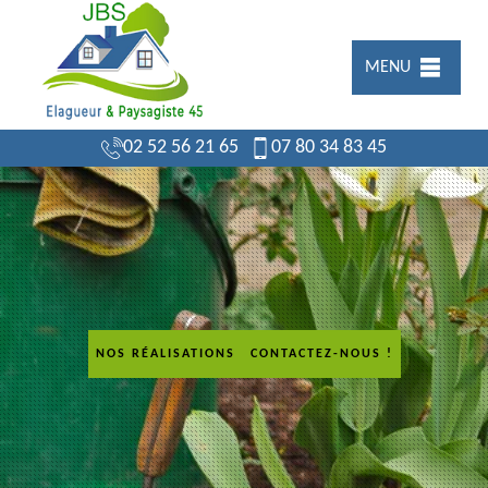
MENU
02 52 56 21 65
07 80 34 83 45
NOS RÉALISATIONS
CONTACTEZ-NOUS !