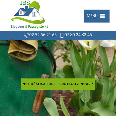
MENU
02 52 56 21 65
07 80 34 83 45
NOS RÉALISATIONS
CONTACTEZ-NOUS !