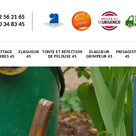
2 56 21 65
0 34 83 45
TTAGE
ELAGUEUR
TONTE ET RÉFECTION
ELAGUEUR
PAYSAGIS
BRES 45
45
DE PELOUSE 45
GRIMPEUR 45
45