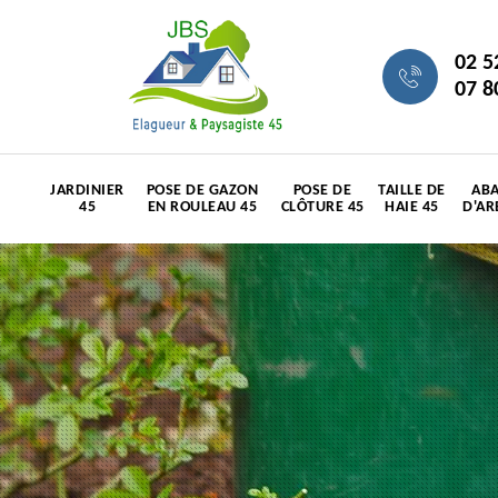
02 5
07 8
JARDINIER
POSE DE GAZON
POSE DE
TAILLE DE
ABA
45
EN ROULEAU 45
CLÔTURE 45
HAIE 45
D'AR