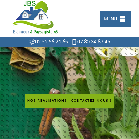
MENU
02 52 56 21 65
07 80 34 83 45
NOS RÉALISATIONS
CONTACTEZ-NOUS !