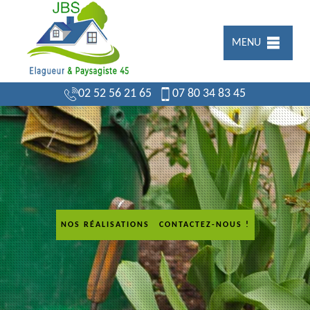
MENU
02 52 56 21 65
07 80 34 83 45
NOS RÉALISATIONS
CONTACTEZ-NOUS !