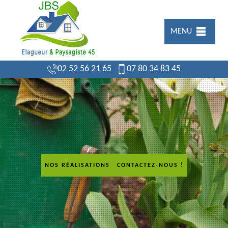
MENU
02 52 56 21 65
07 80 34 83 45
NOS RÉALISATIONS
CONTACTEZ-NOUS !