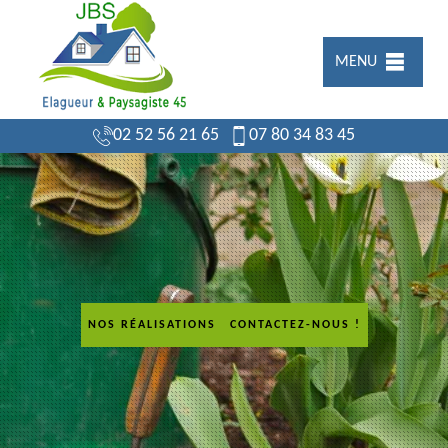
MENU
02 52 56 21 65
07 80 34 83 45
NOS RÉALISATIONS
CONTACTEZ-NOUS !