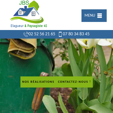
MENU
02 52 56 21 65
07 80 34 83 45
NOS RÉALISATIONS
CONTACTEZ-NOUS !