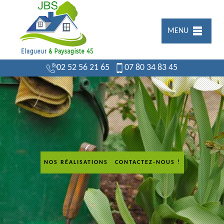
MENU
02 52 56 21 65
07 80 34 83 45
NOS RÉALISATIONS
CONTACTEZ-NOUS !