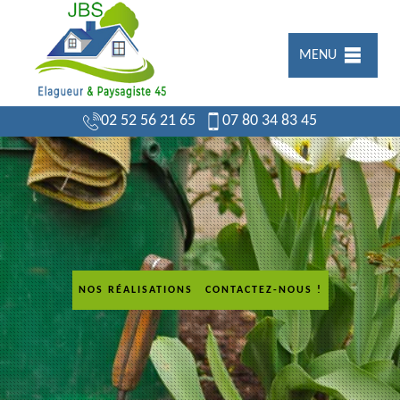
MENU
02 52 56 21 65
07 80 34 83 45
NOS RÉALISATIONS
CONTACTEZ-NOUS !