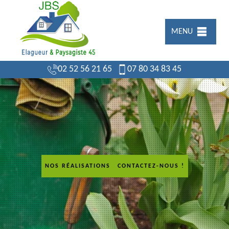
MENU
02 52 56 21 65
07 80 34 83 45
NOS RÉALISATIONS
CONTACTEZ-NOUS !