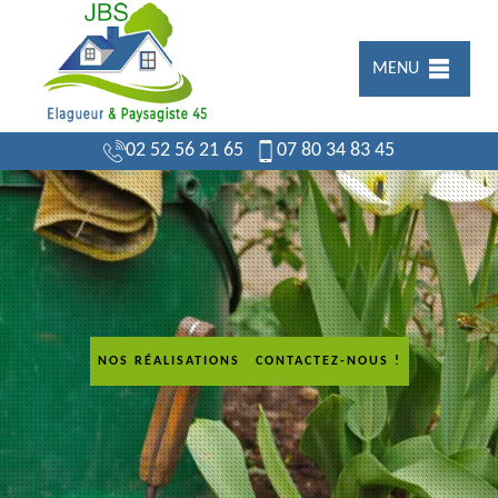
MENU
02 52 56 21 65
07 80 34 83 45
NOS RÉALISATIONS
CONTACTEZ-NOUS !