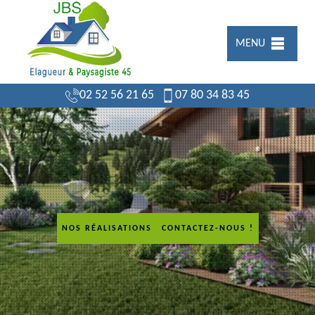
MENU
02 52 56 21 65
07 80 34 83 45
NOS RÉALISATIONS
CONTACTEZ-NOUS !