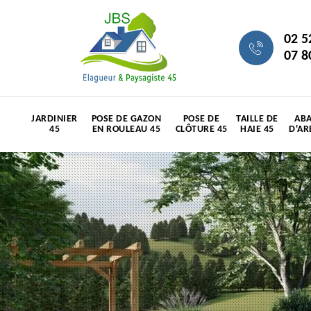
02 5
07 8
JARDINIER
POSE DE GAZON
POSE DE
TAILLE DE
ABA
45
EN ROULEAU 45
CLÔTURE 45
HAIE 45
D'AR