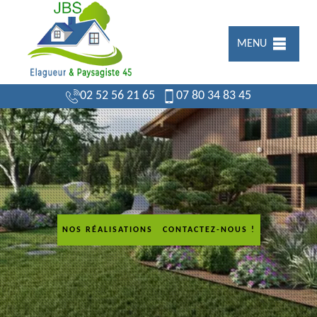
MENU
02 52 56 21 65
07 80 34 83 45
NOS RÉALISATIONS
CONTACTEZ-NOUS !