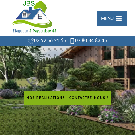
MENU
02 52 56 21 65
07 80 34 83 45
NOS RÉALISATIONS
CONTACTEZ-NOUS !