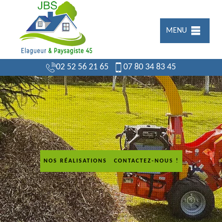
MENU
02 52 56 21 65
07 80 34 83 45
NOS RÉALISATIONS
CONTACTEZ-NOUS !